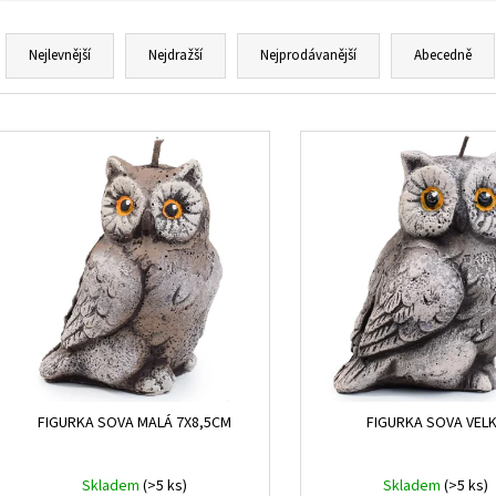
Ř
a
Nejlevnější
Nejdražší
Nejprodávanější
Abecedně
z
e
V
n
ý
í
p
p
i
r
s
o
p
d
r
u
o
k
d
t
u
ů
k
FIGURKA SOVA MALÁ 7X8,5CM
FIGURKA SOVA VEL
t
ů
Skladem
(>5 ks)
Skladem
(>5 ks)