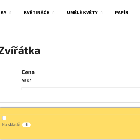
ČKY
KVĚTINÁČE
UMĚLÉ KVĚTY
PAPÍR
Co potřebujete najít?
Zvířátka
HLEDAT
Cena
96
Kč
Doporučujeme
Na skladě
6