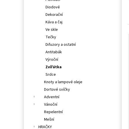
l
Diodové
Dekorační
Káva a čaj
Ve skle
Tečky
Difuzory a ostatní
Antitabák
Výroční
Zvířátka
Srdce
Knoty a lampové oleje
Dortové svíčky
Adventní
Vánoční
Repelentní
Mešní
HRAČKY