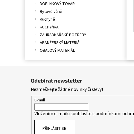
DOPLNKOVÝ TOVAR
Bytové vůně
Kuchyně
KUCHYŇKA
ZAHRADKÁŘSKÉ POTŘEBY
ARANŽERSKÝ MATERIÁL
OBALOVÝ MATERIÁL
Z
á
Odebírat newsletter
p
Nezmeškejte žádné novinky či slevy!
a
t
E-mail
í
Vložením e-mailu souhlasíte s
podmínkami ochran
PŘIHLÁSIT SE