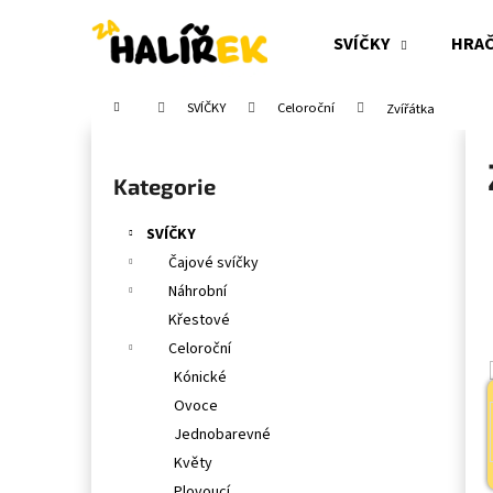
K
Přejít
na
o
SVÍČKY
HRA
obsah
Zpět
Zpět
š
do
do
í
Domů
SVÍČKY
Celoroční
Zvířátka
obchodu
obchodu
k
P
o
Přeskočit
Kategorie
s
kategorie
t
SVÍČKY
r
Čajové svíčky
a
Náhrobní
n
Křestové
n
Celoroční
í
Kónické
p
Ovoce
a
Jednobarevné
n
Květy
e
Plovoucí