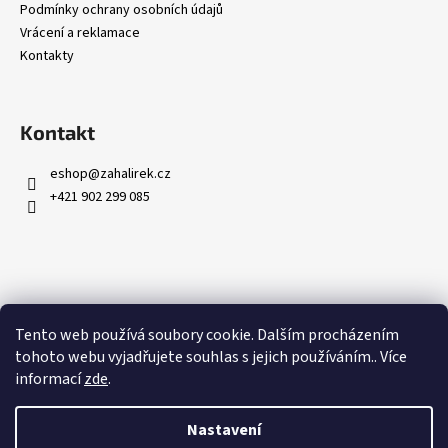
Podmínky ochrany osobních údajů
Vrácení a reklamace
Kontakty
Kontakt
eshop
@
zahalirek.cz
+421 902 299 085
Přijímáme online platby
Tento web používá soubory cookie. Dalším procházením
tohoto webu vyjadřujete souhlas s jejich používáním.. Více
informací
zde
.
Nastavení
Vytvořil Shoptet