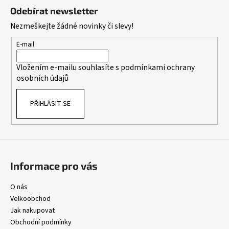
á
á
Odebírat newsletter
d
p
Nezmeškejte žádné novinky či slevy!
a
a
c
t
E-mail
í
í
p
Vložením e-mailu souhlasíte s
podmínkami ochrany
r
osobních údajů
v
k
PŘIHLÁSIT SE
y
v
ý
p
i
s
Informace pro vás
u
O nás
Velkoobchod
Jak nakupovat
Obchodní podmínky