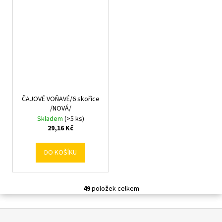
ČAJOVÉ VOŇAVÉ/6 skořice
/NOVÁ/
Skladem
(>5 ks)
29,16 Kč
DO KOŠÍKU
49
položek celkem
O
v
Z
l