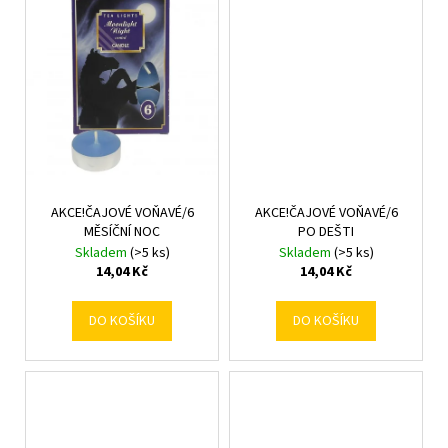
č
u
j
e
m
e
AKCE!ČAJOVÉ VOŇAVÉ/6
AKCE!ČAJOVÉ VOŇAVÉ/6
MĚSÍČNÍ NOC
PO DEŠTI
Skladem
(>5 ks)
Skladem
(>5 ks)
14,04 Kč
14,04 Kč
DO KOŠÍKU
DO KOŠÍKU