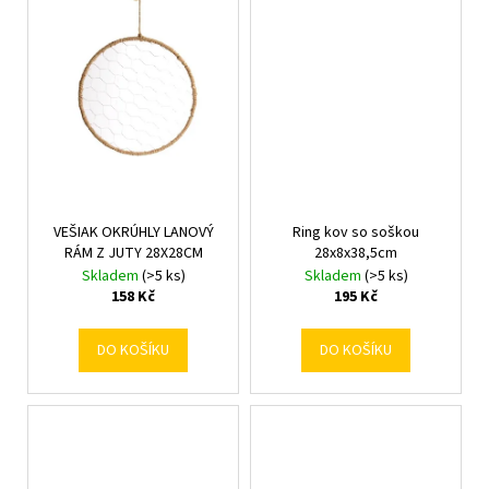
č
u
j
e
m
e
VEŠIAK OKRÚHLY LANOVÝ
Ring kov so soškou
RÁM Z JUTY 28X28CM
28x8x38,5cm
Skladem
(>5 ks)
Skladem
(>5 ks)
158 Kč
195 Kč
DO KOŠÍKU
DO KOŠÍKU