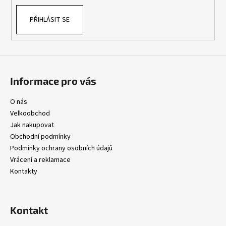
k
PŘIHLÁSIT SE
y
v
ý
p
i
s
Informace pro vás
u
O nás
Velkoobchod
Jak nakupovat
Obchodní podmínky
Podmínky ochrany osobních údajů
Vrácení a reklamace
Kontakty
Kontakt