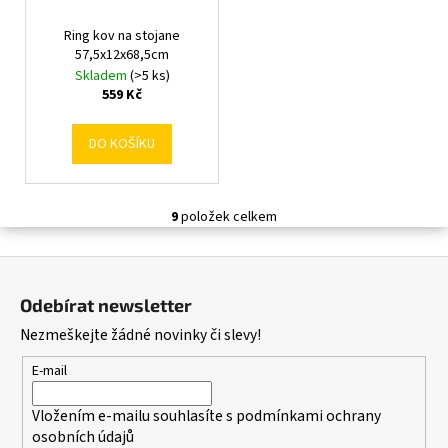
Ring kov na stojane
57,5x12x68,5cm
Skladem
(>5 ks)
559 Kč
DO KOŠÍKU
9
položek celkem
O
v
Z
l
á
á
Odebírat newsletter
d
p
Nezmeškejte žádné novinky či slevy!
a
a
c
t
E-mail
í
í
p
Vložením e-mailu souhlasíte s
podmínkami ochrany
r
osobních údajů
v