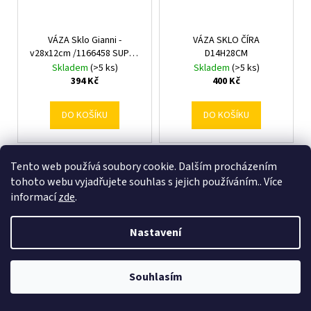
VÁZA Sklo Gianni -
VÁZA SKLO ČÍRA
v28x12cm /1166458 SUPER
D14H28CM
CENA!
Skladem
(>5 ks)
Skladem
(>5 ks)
394 Kč
400 Kč
DO KOŠÍKU
DO KOŠÍKU
Tento web používá soubory cookie. Dalším procházením
tohoto webu vyjadřujete souhlas s jejich používáním.. Více
informací
zde
.
Nastavení
Souhlasím
AKCIA! W037 VÁZA VALEC
Váza Ekoln okrúhla veľká//