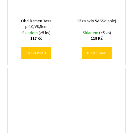
Obal kamen 3ass
Váza sklo 5ASSdisplej
pr10/V8,5cm
Skladem
(>5 ks)
Skladem
(>5 ks)
117 Kč
119 Kč
DO KOŠÍKU
DO KOŠÍKU