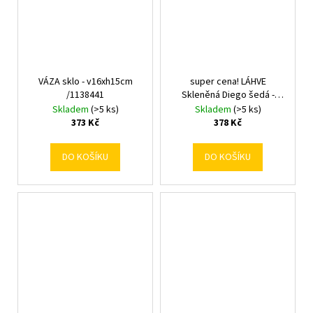
VÁZA sklo - v16xh15cm
super cena! LÁHVE
/1138441
Skleněná Diego šedá -
v30xh18cm
Skladem
(>5 ks)
Skladem
(>5 ks)
373 Kč
378 Kč
DO KOŠÍKU
DO KOŠÍKU