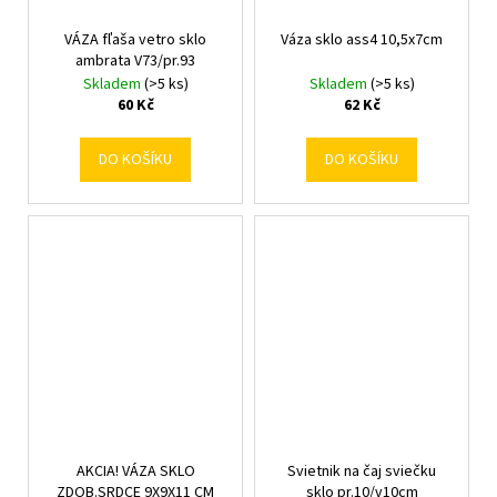
VÁZA fľaša vetro sklo
Váza sklo ass4 10,5x7cm
ambrata V73/pr.93
Skladem
(>5 ks)
Skladem
(>5 ks)
60 Kč
62 Kč
DO KOŠÍKU
DO KOŠÍKU
AKCIA! VÁZA SKLO
Svietnik na čaj sviečku
ZDOB.SRDCE 9X9X11 CM
sklo pr.10/v10cm