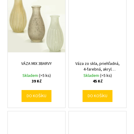
č
u
j
e
m
e
VÁZA MIX 3BARVY
Váza zo skla, priehľadná,
4-farebná, akryl
V10/pr.5,5cm
Skladem
(>5 ks)
Skladem
(>5 ks)
39 Kč
45 Kč
DO KOŠÍKU
DO KOŠÍKU