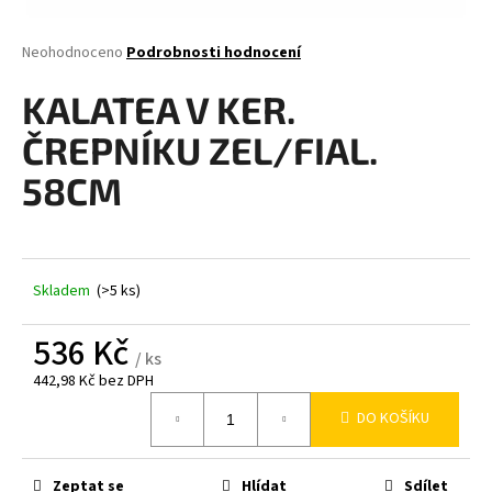
a
j
Průměrné
Neohodnoceno
Podrobnosti hodnocení
hodnocení
í
produktu
KALATEA V KER.
t
je
0,0
?
ČREPNÍKU ZEL/FIAL.
z
5
58CM
hvězdiček.
HLEDAT
Skladem
(>5 ks)
536 Kč
D
/ ks
o
442,98 Kč bez DPH
p
Měrná
DO KOŠÍKU
o
cena:
r
u
Zeptat se
Hlídat
Sdílet