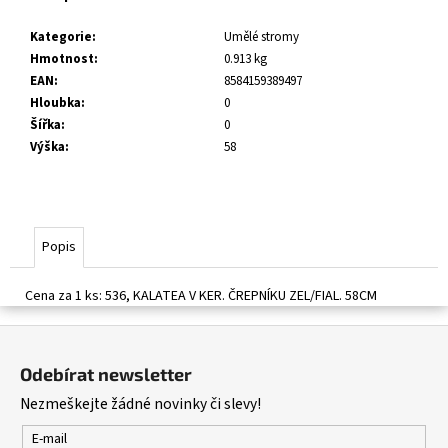
č
u
Kategorie
:
Umělé stromy
j
Hmotnost
:
0.913 kg
e
EAN
:
8584159389497
m
Hloubka
:
0
e
Šířka
:
0
Výška
:
58
Popis
Cena za 1 ks: 536, KALATEA V KER. ČREPNÍKU ZEL/FIAL. 58CM
Z
á
Odebírat newsletter
p
Nezmeškejte žádné novinky či slevy!
a
t
E-mail