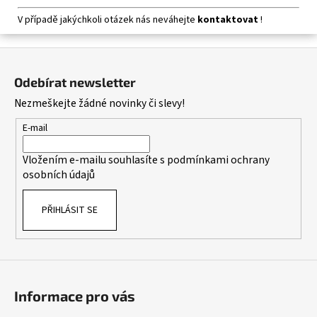
V případě jakýchkoli otázek nás neváhejte
kontaktovat
!
Z
á
Odebírat newsletter
p
Nezmeškejte žádné novinky či slevy!
a
t
E-mail
í
Vložením e-mailu souhlasíte s
podmínkami ochrany
osobních údajů
PŘIHLÁSIT SE
Informace pro vás