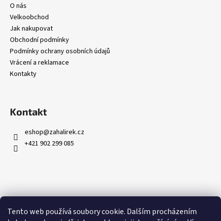
O nás
Velkoobchod
Jak nakupovat
Obchodní podmínky
Podmínky ochrany osobních údajů
Vrácení a reklamace
Kontakty
Kontakt
eshop
@
zahalirek.cz
+421 902 299 085
Přijímáme online platby
Tento web používá soubory cookie. Dalším procházením