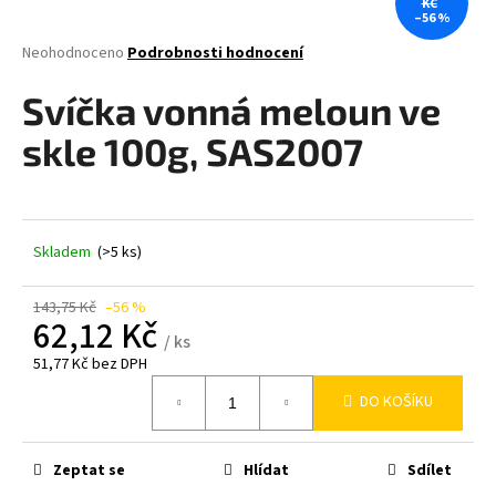
KČ
–56 %
a
j
Průměrné
Neohodnoceno
Podrobnosti hodnocení
hodnocení
í
produktu
Svíčka vonná meloun ve
t
je
0,0
?
skle 100g, SAS2007
z
5
hvězdiček.
Skladem
(>5 ks)
HLEDAT
143,75 Kč
–56 %
62,12 Kč
/ ks
D
51,77 Kč bez DPH
o
Měrná
p
DO KOŠÍKU
cena:
o
r
Zeptat se
Hlídat
Sdílet
u