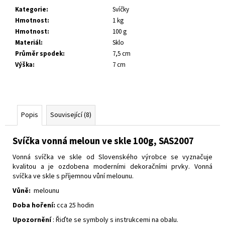
č
Kategorie
:
Svíčky
u
Hmotnost
:
1 kg
j
Hmotnost
:
100 g
e
Materiál
:
Sklo
m
Průměr spodek
:
7,5 cm
e
Výška
:
7 cm
Popis
Související (8)
Svíčka vonná meloun ve skle 100g, SAS2007
Vonná svíčka ve skle od Slovenského výrobce se vyznačuje
kvalitou a je ozdobena moderními dekoračními prvky.
Vonná
svíčka ve skle s příjemnou vůní melounu.
Vůně:
melounu
Doba hoření:
cca 25 hodin
Upozornění
: Řiďte se symboly s instrukcemi na obalu.