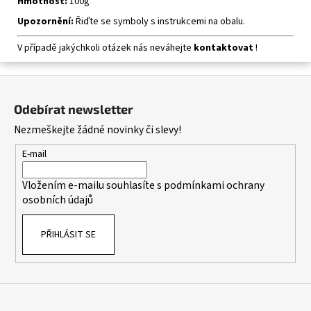
Hmotnost:
100g
Upozornění:
Řiďte se symboly s instrukcemi na obalu.
V případě jakýchkoli otázek nás neváhejte
kontaktovat
!
Z
á
Odebírat newsletter
p
Nezmeškejte žádné novinky či slevy!
a
t
E-mail
í
Vložením e-mailu souhlasíte s
podmínkami ochrany
osobních údajů
PŘIHLÁSIT SE