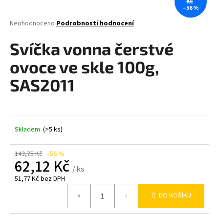
KČ
–56 %
a
j
Průměrné
Neohodnoceno
Podrobnosti hodnocení
hodnocení
í
produktu
Svíčka vonna čerstvé
t
je
0,0
?
ovoce ve skle 100g,
z
5
SAS2011
hvězdiček.
HLEDAT
Skladem
(>5 ks)
143,75 Kč
–56 %
D
62,12 Kč
o
/ ks
p
51,77 Kč bez DPH
o
Měrná
DO KOŠÍKU
cena:
r
u