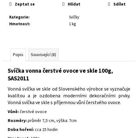
č
Zeptat se
Hlídat
Sdílet
u
j
Kategorie
:
Svíčky
e
Hmotnost
:
1 kg
m
e
Popis
Související (8)
Svíčka vonna čerstvé ovoce ve skle 100g,
SAS2011
Vonná svíčka ve skle od Slovenského výrobce se vyznačuje
kvalitou a je ozdobena moderními dekoračními prvky.
Vonná svíčka ve skle s příjemnou vůní čerstvého ovoce.
Vůně:
čerstvé ovoce
Rozměry:
průměr 7,5 cm, výška: 7cm
Doba hoření:
cca 25 hodin