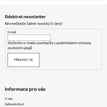
v
Z
l
á
á
Odebírat newsletter
d
p
Nezmeškejte žádné novinky či slevy!
a
a
c
t
E-mail
í
í
p
Vložením e-mailu souhlasíte s
podmínkami ochrany
r
osobních údajů
v
k
PŘIHLÁSIT SE
y
v
ý
p
i
s
Informace pro vás
u
O nás
Velkoobchod