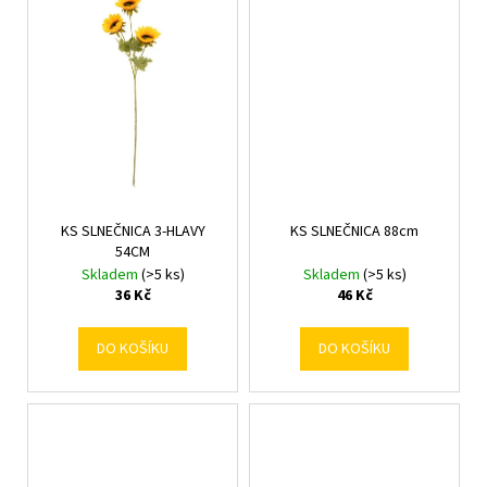
č
u
j
e
m
e
KS SLNEČNICA 3-HLAVY
KS SLNEČNICA 88cm
54CM
Skladem
(>5 ks)
Skladem
(>5 ks)
36 Kč
46 Kč
DO KOŠÍKU
DO KOŠÍKU