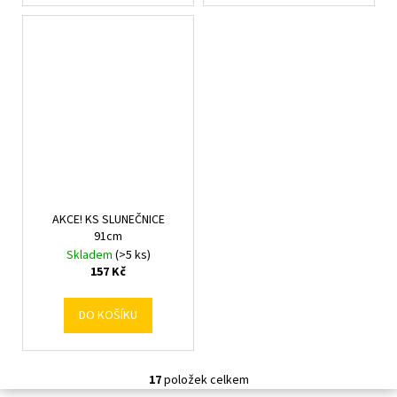
AKCE! KS SLUNEČNICE
91cm
Skladem
(>5 ks)
157 Kč
DO KOŠÍKU
17
položek celkem
O