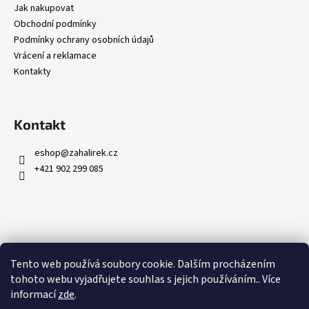
Jak nakupovat
Obchodní podmínky
Podmínky ochrany osobních údajů
Vrácení a reklamace
Kontakty
Kontakt
eshop
@
zahalirek.cz
+421 902 299 085
Přijímáme online platby
Tento web používá soubory cookie. Dalším procházením
tohoto webu vyjadřujete souhlas s jejich používáním.. Více
informací
zde
.