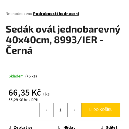
a
j
Průměrné
Neohodnoceno
Podrobnosti hodnocení
hodnocení
í
produktu
Sedák ovál jednobarevný
t
je
0,0
?
40x40cm, 8993/IER -
z
5
Černá
hvězdiček.
HLEDAT
Skladem
(>5 ks)
66,35 Kč
D
/ ks
o
55,29 Kč bez DPH
p
Měrná
DO KOŠÍKU
o
cena:
r
u
Zeptat se
Hlídat
Sdílet