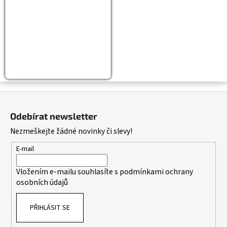
Z
á
Odebírat newsletter
p
Nezmeškejte žádné novinky či slevy!
a
t
E-mail
í
Vložením e-mailu souhlasíte s
podmínkami ochrany
osobních údajů
PŘIHLÁSIT SE