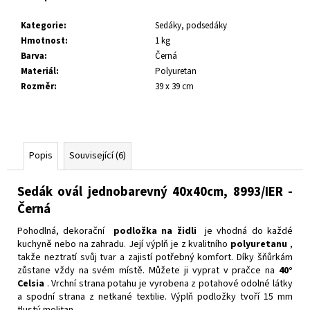
č
u
Kategorie
:
Sedáky, podsedáky
j
Hmotnost
:
1 kg
e
Barva
:
Černá
m
Materiál
:
Polyuretan
e
Rozměr
:
39 x 39 cm
Popis
Související (6)
Sedák ovál jednobarevný 40x40cm, 8993/IER -
Černá
Pohodlná, dekorační
podložka na židli
je vhodná do každé
kuchyně nebo na zahradu.
Její výplň je z kvalitního
polyuretanu
,
takže neztratí svůj tvar a zajistí potřebný komfort.
Díky šňůrkám
zůstane vždy na svém místě.
Můžete ji vyprat v pračce na
40°
Celsia
.
Vrchní strana potahu je vyrobena z potahové odolné látky
a spodní strana z netkané textilie.
Výplň podložky tvoří 15 mm
tlustý molitan.