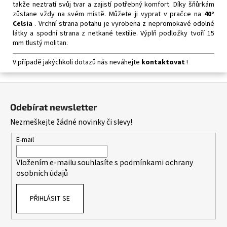
takže neztratí svůj tvar a zajistí potřebný komfort.
Díky šňůrkám
zůstane vždy na svém místě.
Můžete ji vyprat v pračce na
40°
Celsia
.
Vrchní strana potahu je vyrobena z nepromokavé odolné
látky a spodní strana z netkané textilie.
Výplň podložky tvoří 15
mm tlustý molitan.
V případě jakýchkoli dotazů nás neváhejte
kontaktovat
!
Z
á
Odebírat newsletter
p
Nezmeškejte žádné novinky či slevy!
a
t
E-mail
í
Vložením e-mailu souhlasíte s
podmínkami ochrany
osobních údajů
PŘIHLÁSIT SE