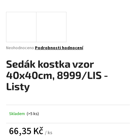
a
j
í
t
?
Průměrné
Neohodnoceno
Podrobnosti hodnocení
hodnocení
produktu
Sedák kostka vzor
je
HLEDAT
0,0
40x40cm, 8999/LIS -
z
5
Listy
hvězdiček.
D
o
p
Skladem
(>5 ks)
o
r
66,35 Kč
u
/ ks