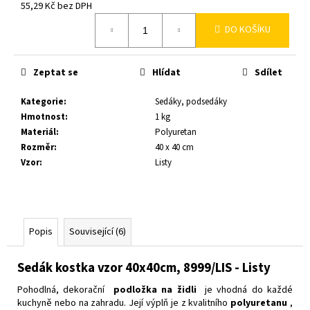
č
55,29 Kč bez DPH
u
Měrná
DO KOŠÍKU
j
cena:
e
m
Zeptat se
Hlídat
Sdílet
e
Kategorie
:
Sedáky, podsedáky
Hmotnost
:
1 kg
Materiál
:
Polyuretan
Rozměr
:
40 x 40 cm
Vzor
:
Listy
Popis
Související (6)
Sedák kostka vzor 40x40cm, 8999/LIS - Listy
Pohodlná, dekorační
podložka na židli
je vhodná do každé
kuchyně nebo na zahradu.
Její výplň je z kvalitního
polyuretanu
,