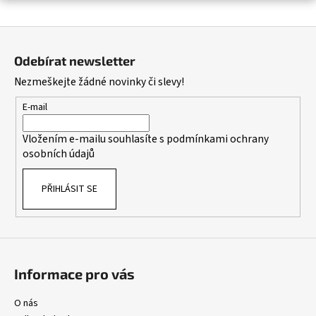
a
Z
j
á
í
Odebírat newsletter
p
t
Nezmeškejte žádné novinky či slevy!
a
?
t
E-mail
í
Vložením e-mailu souhlasíte s
podmínkami ochrany
osobních údajů
HLEDAT
PŘIHLÁSIT SE
D
o
p
o
Informace pro vás
r
u
O nás