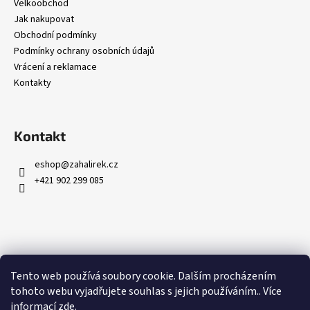
č
Velkoobchod
u
Jak nakupovat
j
Obchodní podmínky
e
Podmínky ochrany osobních údajů
m
Vrácení a reklamace
e
Kontakty
Kontakt
eshop
@
zahalirek.cz
+421 902 299 085
Přijímáme online platby
Tento web používá soubory cookie. Dalším procházením
tohoto webu vyjadřujete souhlas s jejich používáním.. Více
informací
zde
.