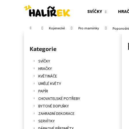
K
Přejít
na
o
SVÍČKY
HRA
obsah
Zpět
Zpět
š
do
do
í
Domů
Kojenecké
Pro maminky
Poporodní
obchodu
obchodu
k
P
o
Přeskočit
Kategorie
s
kategorie
t
SVÍČKY
r
HRAČKY
a
KVĚTINÁČE
n
UMĚLÉ KVĚTY
n
PAPÍR
í
CHOVATELSKÉ POTŘEBY
p
BYTOVÉ DOPLŇKY
a
ZAHRADNÍ DEKORACE
n
SERVÍTKY
e
DÁRKOVÉ PŘEDMĚTY