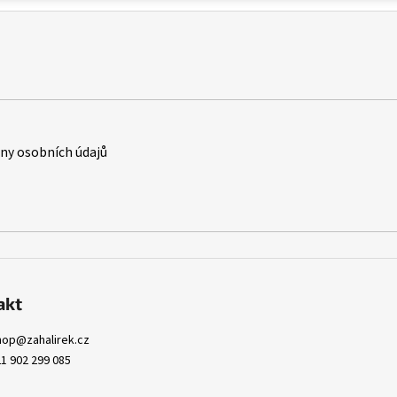
y osobních údajů
akt
hop
@
zahalirek.cz
1 902 299 085