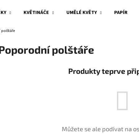
ČKY
KVĚTINÁČE
UMĚLÉ KVĚTY
PAPÍR
 polštáře
Co potřebujete najít?
Poporodní polštáře
HLEDAT
Produkty teprve při
Doporučujeme
Můžete se ale podívat na os