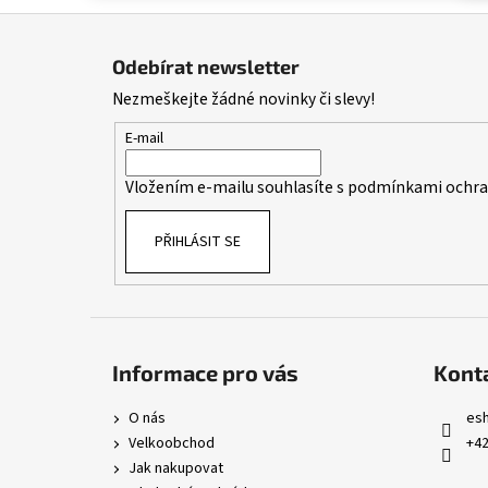
Z
á
Odebírat newsletter
p
Nezmeškejte žádné novinky či slevy!
a
t
E-mail
í
Vložením e-mailu souhlasíte s
podmínkami ochran
PŘIHLÁSIT SE
Informace pro vás
Kont
O nás
es
Velkoobchod
+42
Jak nakupovat