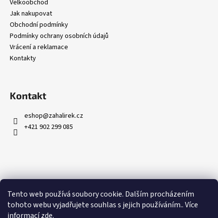
č
Velkoobchod
u
Jak nakupovat
j
Obchodní podmínky
e
Podmínky ochrany osobních údajů
m
Vrácení a reklamace
e
Kontakty
Kontakt
eshop
@
zahalirek.cz
+421 902 299 085
Přijímáme online platby
Tento web používá soubory cookie. Dalším procházením
tohoto webu vyjadřujete souhlas s jejich používáním.. Více
informací
zde
.