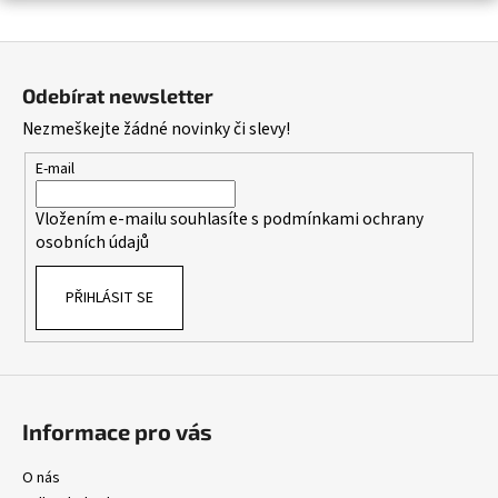
a
Z
j
á
í
Odebírat newsletter
p
t
Nezmeškejte žádné novinky či slevy!
a
?
t
E-mail
í
Vložením e-mailu souhlasíte s
podmínkami ochrany
osobních údajů
HLEDAT
PŘIHLÁSIT SE
D
o
p
o
Informace pro vás
r
u
O nás