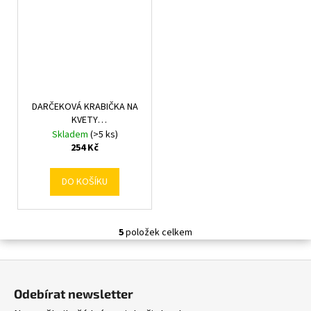
DARČEKOVÁ KRABIČKA NA
KVETY
13x10,5x10,5CM/17x12,5x13CM
Skladem
(>5 ks)
S/3 MIXF
254 Kč
DO KOŠÍKU
5
položek celkem
O
v
Z
l
á
á
Odebírat newsletter
d
p