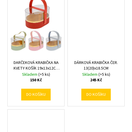
č
u
j
e
m
e
DARČEKOVÁ KRABIČKA NA
DÁRKOVÁ KRABIČKA ČER.
KVETY KOŠÍK 19x13x12CM
13(20)x18.5CM
MIXF
Skladem
(>5 ks)
Skladem
(>5 ks)
150 Kč
245 Kč
DO KOŠÍKU
DO KOŠÍKU