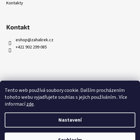
Kontakty
Kontakt
eshop
@
zahalirek.cz
+421 902 299 085
Přijímáme online platby
Tento web používá soubory cookie. Dalším procházením
tohoto webu vyjadřujete souhlas s jejich používáním.. Více
informací
zde
.
Nastavení
Vytvořil Shoptet
Copyright 2026
Zahalířek.cz
. Všechna práva vyhrazena.
Upravit
nastavení cookies