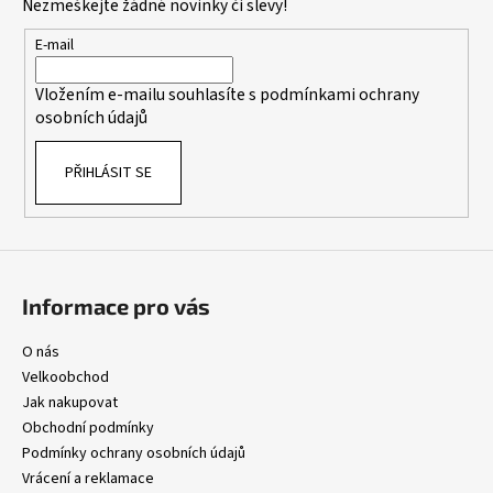
Nezmeškejte žádné novinky či slevy!
a
a
c
t
E-mail
í
í
p
Vložením e-mailu souhlasíte s
podmínkami ochrany
r
osobních údajů
v
k
PŘIHLÁSIT SE
y
v
ý
p
i
s
Informace pro vás
u
O nás
Velkoobchod
Jak nakupovat
Obchodní podmínky
Podmínky ochrany osobních údajů
Vrácení a reklamace