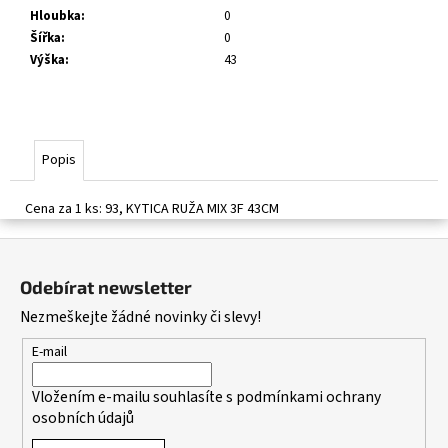
č
Hloubka
:
0
u
Šířka
:
0
j
Výška
:
43
e
m
e
Popis
Cena za 1 ks: 93, KYTICA RUŽA MIX 3F 43CM
Z
á
Odebírat newsletter
p
Nezmeškejte žádné novinky či slevy!
a
t
E-mail
í
Vložením e-mailu souhlasíte s
podmínkami ochrany
osobních údajů