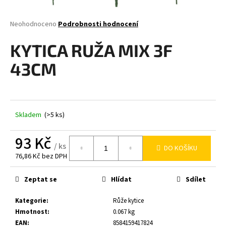
a
j
Průměrné
Neohodnoceno
Podrobnosti hodnocení
hodnocení
í
produktu
KYTICA RUŽA MIX 3F
t
je
0,0
?
43CM
z
5
hvězdiček.
Skladem
(>5 ks)
HLEDAT
93 Kč
/ ks
DO KOŠÍKU
76,86 Kč bez DPH
D
Měrná
o
cena:
Zeptat se
Hlídat
Sdílet
p
o
Kategorie
:
Růže kytice
r
Hmotnost
:
0.067 kg
u
EAN
:
8584159417824