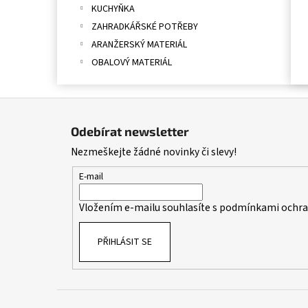
KUCHYŇKA
ZAHRADKÁŘSKÉ POTŘEBY
ARANŽERSKÝ MATERIÁL
OBALOVÝ MATERIÁL
Z
á
Odebírat newsletter
p
Nezmeškejte žádné novinky či slevy!
a
t
E-mail
í
Vložením e-mailu souhlasíte s
podmínkami ochran
PŘIHLÁSIT SE