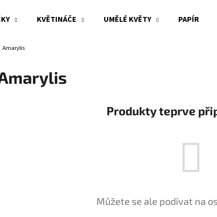
ČKY
KVĚTINÁČE
UMĚLÉ KVĚTY
PAPÍR
Amarylis
Co potřebujete najít?
Amarylis
HLEDAT
Produkty teprve při
Doporučujeme
Můžete se ale podívat na os