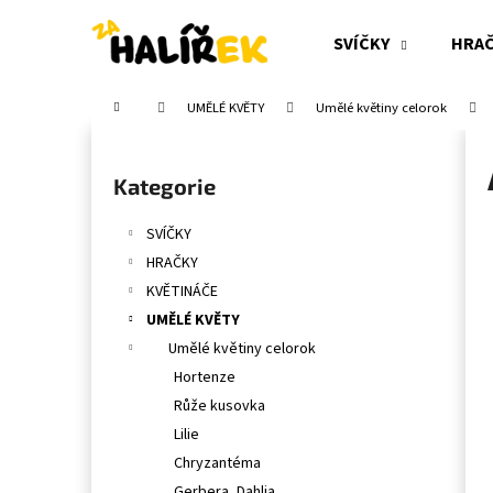
K
Přejít
na
o
SVÍČKY
HRA
obsah
Zpět
Zpět
š
do
do
í
Domů
UMĚLÉ KVĚTY
Umělé květiny celorok
obchodu
obchodu
k
P
o
Přeskočit
Kategorie
s
kategorie
t
SVÍČKY
r
HRAČKY
a
KVĚTINÁČE
n
UMĚLÉ KVĚTY
n
Umělé květiny celorok
í
Hortenze
p
Růže kusovka
a
Lilie
n
Chryzantéma
e
Gerbera, Dahlia