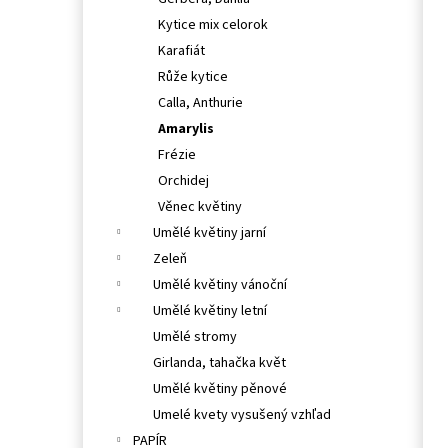
l
Kytice mix celorok
Karafiát
Růže kytice
Calla, Anthurie
Amarylis
Frézie
Orchidej
Věnec květiny
Umělé květiny jarní
Zeleň
Umělé květiny vánoční
Umělé květiny letní
Umělé stromy
Girlanda, tahačka květ
Umělé květiny pěnové
Umelé kvety vysušený vzhľad
PAPÍR