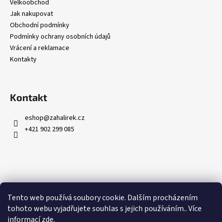
č
Velkoobchod
u
Jak nakupovat
j
Obchodní podmínky
e
Podmínky ochrany osobních údajů
m
Vrácení a reklamace
e
Kontakty
Kontakt
eshop
@
zahalirek.cz
+421 902 299 085
Přijímáme online platby
Tento web používá soubory cookie. Dalším procházením
tohoto webu vyjadřujete souhlas s jejich používáním.. Více
informací
zde
.