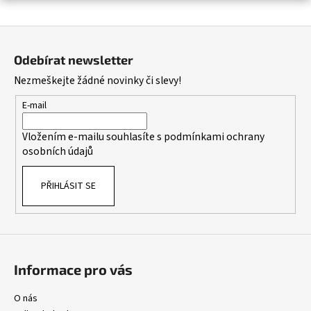
a
Z
j
á
í
Odebírat newsletter
p
t
Nezmeškejte žádné novinky či slevy!
a
?
t
E-mail
í
Vložením e-mailu souhlasíte s
podmínkami ochrany
osobních údajů
HLEDAT
PŘIHLÁSIT SE
D
o
p
o
Informace pro vás
r
u
O nás