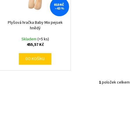
k
d
813 KČ
–43 %
t
u
ů
k
Plyšová hračka Baby Mix pejsek
t
hnědý
ů
Skladem
(>5 ks)
455,57 Kč
DO KOŠÍKU
1
položek celkem
O
v
l
á
d
a
c