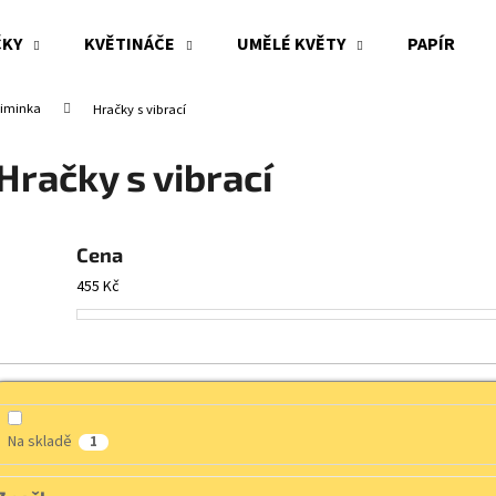
ČKY
KVĚTINÁČE
UMĚLÉ KVĚTY
PAPÍR
miminka
Hračky s vibrací
Co potřebujete najít?
Hračky s vibrací
HLEDAT
Cena
455
Kč
Doporučujeme
Na skladě
1