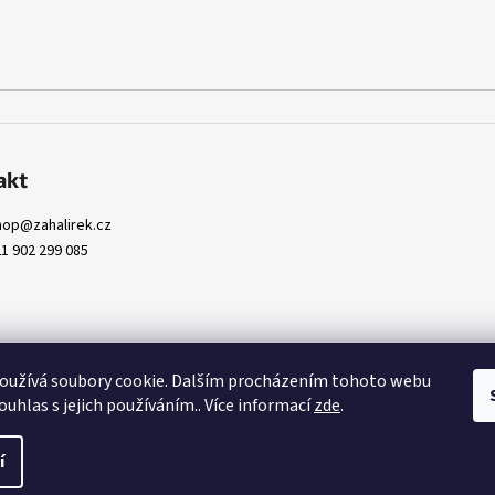
akt
hop
@
zahalirek.cz
1 902 299 085
oužívá soubory cookie. Dalším procházením tohoto webu
ouhlas s jejich používáním.. Více informací
zde
.
pravit nastavení cookies
í