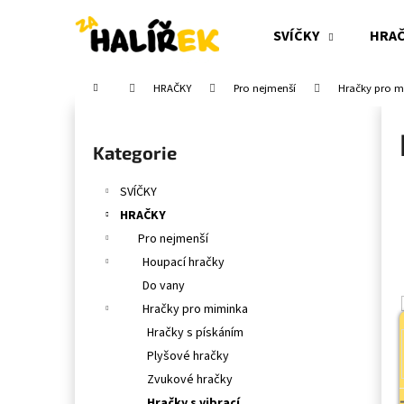
K
Přejít
na
o
SVÍČKY
HRA
obsah
Zpět
Zpět
š
do
do
í
Domů
HRAČKY
Pro nejmenší
Hračky pro 
obchodu
obchodu
k
P
o
Přeskočit
Kategorie
s
kategorie
t
SVÍČKY
r
HRAČKY
a
Pro nejmenší
n
Houpací hračky
n
Do vany
í
Hračky pro miminka
p
Hračky s pískáním
a
Plyšové hračky
n
Zvukové hračky
e
Hračky s vibrací