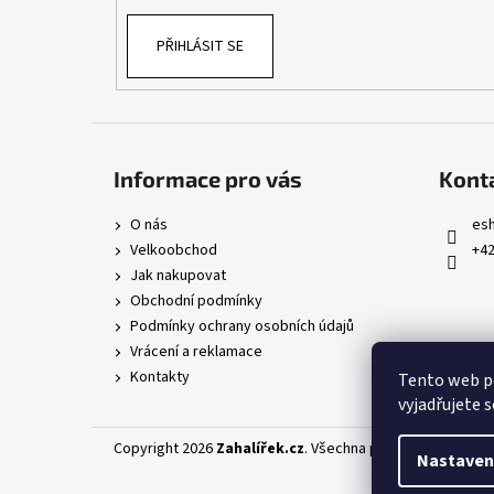
PŘIHLÁSIT SE
Informace pro vás
Kont
O nás
es
Velkoobchod
+42
Jak nakupovat
Obchodní podmínky
Podmínky ochrany osobních údajů
Vrácení a reklamace
Kontakty
Tento web p
vyjadřujete s
Copyright 2026
Zahalířek.cz
. Všechna práva vyhrazena.
U
Nastaven