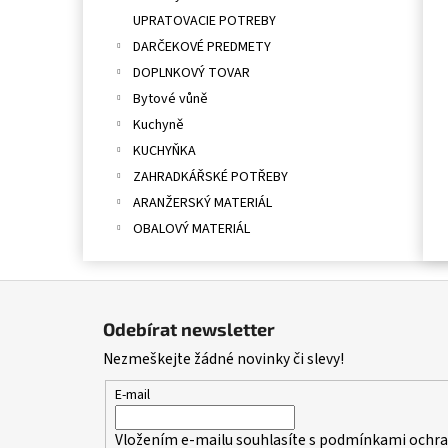
UPRATOVACIE POTREBY
DARČEKOVÉ PREDMETY
DOPLNKOVÝ TOVAR
Bytové vůně
Kuchyně
KUCHYŇKA
ZAHRADKÁŘSKÉ POTŘEBY
ARANŽERSKÝ MATERIÁL
OBALOVÝ MATERIÁL
Z
á
Odebírat newsletter
p
Nezmeškejte žádné novinky či slevy!
a
t
E-mail
í
Vložením e-mailu souhlasíte s
podmínkami ochran