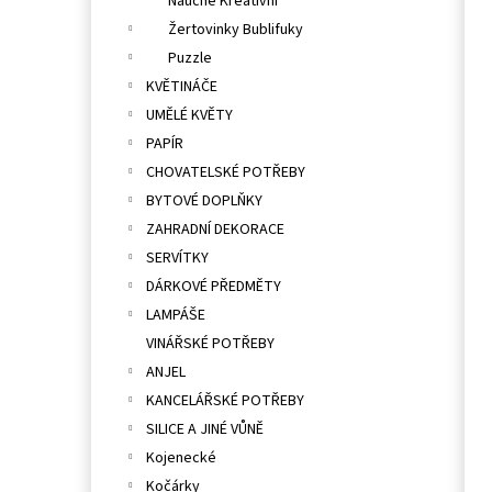
Naučné Kreativní
Žertovinky Bublifuky
Puzzle
KVĚTINÁČE
UMĚLÉ KVĚTY
PAPÍR
CHOVATELSKÉ POTŘEBY
BYTOVÉ DOPLŇKY
ZAHRADNÍ DEKORACE
SERVÍTKY
DÁRKOVÉ PŘEDMĚTY
LAMPÁŠE
VINÁŘSKÉ POTŘEBY
ANJEL
KANCELÁŘSKÉ POTŘEBY
SILICE A JINÉ VŮNĚ
Kojenecké
Kočárky