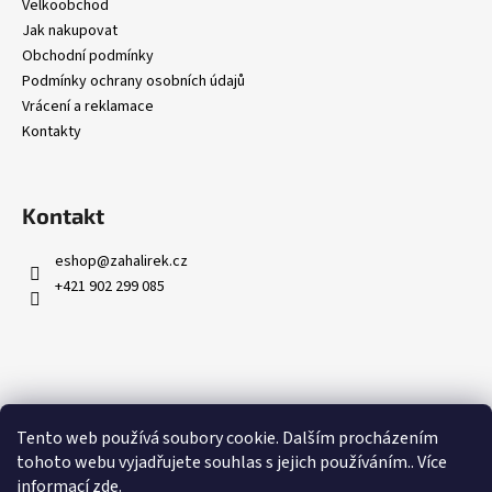
č
Velkoobchod
u
Jak nakupovat
j
Obchodní podmínky
e
Podmínky ochrany osobních údajů
m
Vrácení a reklamace
e
Kontakty
Kontakt
eshop
@
zahalirek.cz
+421 902 299 085
Přijímáme online platby
Tento web používá soubory cookie. Dalším procházením
tohoto webu vyjadřujete souhlas s jejich používáním.. Více
informací
zde
.