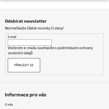
a
Z
j
á
í
Odebírat newsletter
p
t
Nezmeškejte žádné novinky či slevy!
a
?
t
E-mail
í
Vložením e-mailu souhlasíte s
podmínkami ochrany
osobních údajů
HLEDAT
PŘIHLÁSIT SE
D
o
p
o
Informace pro vás
r
u
O nás