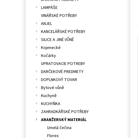
l
LAMPÁŠE
VINÁŘSKÉ POTŘEBY
ANJEL
KANCELÁŘSKÉ POTŘEBY
SILICE A JINÉ VŮNĚ
Kojenecké
Kočárky
UPRATOVACIE POTREBY
DARČEKOVÉ PREDMETY
DOPLNKOVÝ TOVAR
Bytové vůně
Kuchyně
KUCHYŇKA
ZAHRADKÁŘSKÉ POTŘEBY
ARANŽERSKÝ MATERIÁL
Umelá čečina
Florex