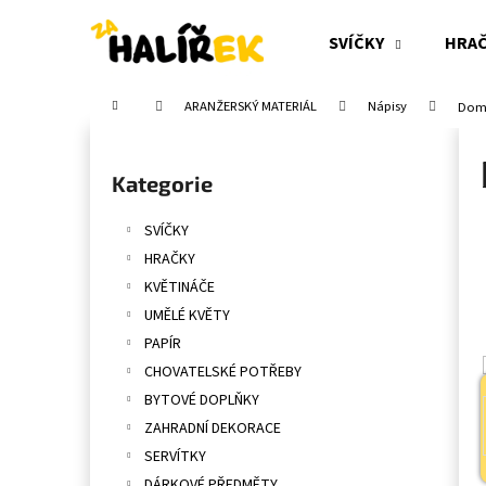
K
Přejít
na
o
SVÍČKY
HRA
obsah
Zpět
Zpět
š
do
do
í
Domů
ARANŽERSKÝ MATERIÁL
Nápisy
Dom
obchodu
obchodu
k
P
o
Přeskočit
Kategorie
s
kategorie
t
SVÍČKY
r
HRAČKY
a
KVĚTINÁČE
n
UMĚLÉ KVĚTY
n
PAPÍR
í
CHOVATELSKÉ POTŘEBY
p
BYTOVÉ DOPLŇKY
a
ZAHRADNÍ DEKORACE
n
SERVÍTKY
e
DÁRKOVÉ PŘEDMĚTY