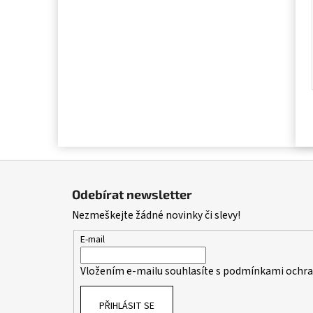
Z
á
Odebírat newsletter
p
Nezmeškejte žádné novinky či slevy!
a
t
E-mail
í
Vložením e-mailu souhlasíte s
podmínkami ochran
PŘIHLÁSIT SE