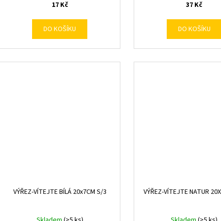
17 Kč
37 Kč
DO KOŠÍKU
DO KOŠÍKU
VÝŘEZ-VÍTEJTE BÍLÁ 20x7CM S/3
VÝŘEZ-VÍTEJTE NATUR 20
Skladem
(>5 ks)
Skladem
(>5 ks)