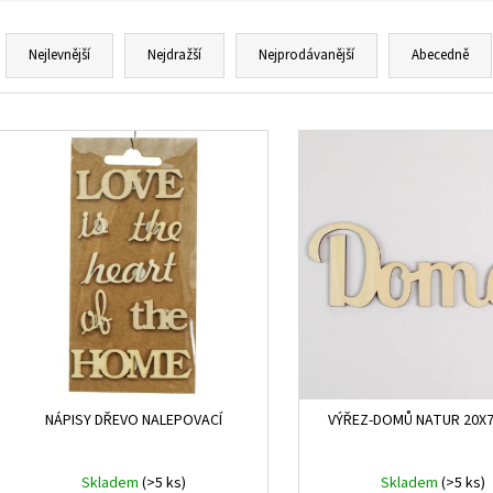
Ř
a
Nejlevnější
Nejdražší
Nejprodávanější
Abecedně
z
e
V
n
ý
í
p
p
i
r
s
o
p
d
r
u
o
k
d
t
u
ů
k
NÁPISY DŘEVO NALEPOVACÍ
VÝŘEZ-DOMŮ NATUR 20X7
t
ů
Skladem
(>5 ks)
Skladem
(>5 ks)