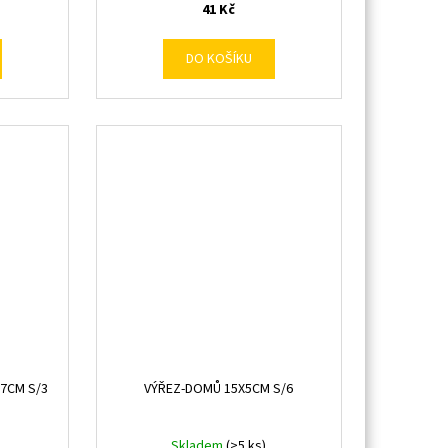
41 Kč
DO KOŠÍKU
X7CM S/3
VÝŘEZ-DOMŮ 15X5CM S/6
Skladem
(>5 ks)