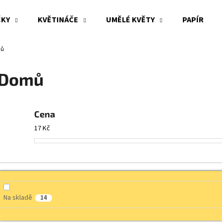
ČKY
KVĚTINÁČE
UMĚLÉ KVĚTY
PAPÍR
ů
Co potřebujete najít?
Domů
HLEDAT
Cena
17
Kč
Doporučujeme
Na skladě
14