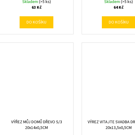
Skladem
(>5 ks)
Skladem
(>5 ks)
63 Kč
64 Kč
DO KOŠÍKU
DO KOŠÍKU
VÝŘEZ MŮJ DOMŮ DŘEVO S/3
VÝREZ VITAJTE SVADBA D
20x14x0,5CM
20x13,5x0,5CM