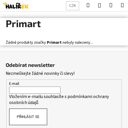
K
Přejít
Hledat
Nákup
M
Přihlášení
CZK
na
o
obsah
Zpět
Zpět
košík
š
Primart
í
C
k
o
Žádné produkty značky
Primart
nebyly nalezeny...
p
o
Z
t
á
Odebírat newsletter
ř
p
Nezmeškejte žádné novinky či slevy!
e
a
b
t
E-mail
u
í
Vložením e-mailu souhlasíte s
podmínkami ochrany
j
osobních údajů
e
t
PŘIHLÁSIT SE
e
n