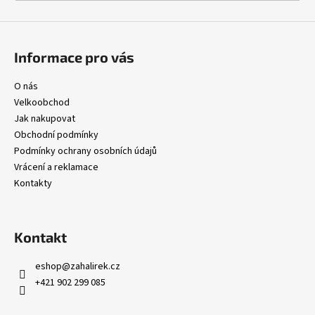
a
j
í
Informace pro vás
t
O nás
?
Velkoobchod
Jak nakupovat
Obchodní podmínky
Podmínky ochrany osobních údajů
HLEDAT
Vrácení a reklamace
Kontakty
D
Kontakt
o
p
eshop
@
zahalirek.cz
o
+421 902 299 085
r
u