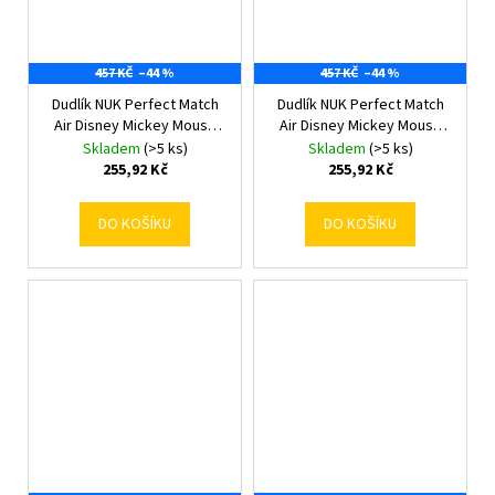
457 KČ
–44 %
457 KČ
–44 %
Dudlík NUK Perfect Match
Dudlík NUK Perfect Match
Air Disney Mickey Mouse
Air Disney Mickey Mouse
6-18 měsíců grey 6-18 m
6-18 měsíců red 6-18 m
Skladem
(>5 ks)
Skladem
(>5 ks)
255,92 Kč
255,92 Kč
DO KOŠÍKU
DO KOŠÍKU