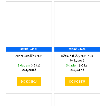
362 KČ
–43 %
376 KČ
–44 %
Zubní kartáček NUK
Dětské lžičky NUK 2 ks
tyrkysové
Skladem
(>5 ks)
Skladem
(>5 ks)
203,28 Kč
210,54 Kč
DO KOŠÍKU
DO KOŠÍKU