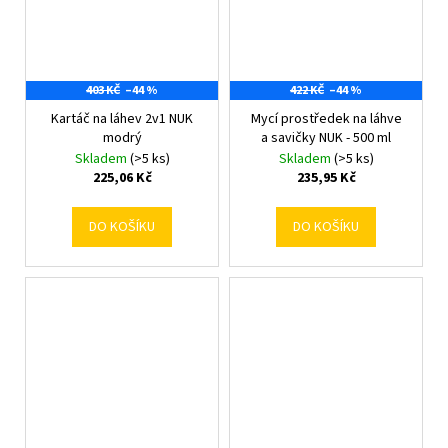
403 KČ
–44 %
422 KČ
–44 %
Kartáč na láhev 2v1 NUK
Mycí prostředek na láhve
modrý
a savičky NUK - 500 ml
Skladem
(>5 ks)
Skladem
(>5 ks)
225,06 Kč
235,95 Kč
DO KOŠÍKU
DO KOŠÍKU