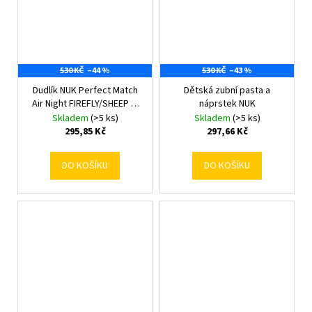
530 KČ
–44 %
530 KČ
–43 %
Dudlík NUK Perfect Match
Dětská zubní pasta a
Air Night FIREFLY/SHEEP 0-
náprstek NUK
6m 2ks box 0-6 m
Skladem
(>5 ks)
Skladem
(>5 ks)
295,85 Kč
297,66 Kč
DO KOŠÍKU
DO KOŠÍKU