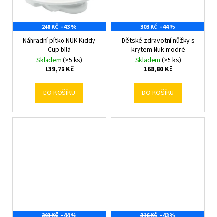
č
u
j
248 KČ
–43 %
303 KČ
–44 %
e
Náhradní pítko NUK Kiddy
Dětské zdravotní nůžky s
m
Cup bílá
krytem Nuk modré
e
Skladem
(>5 ks)
Skladem
(>5 ks)
139,76 Kč
168,80 Kč
DO KOŠÍKU
DO KOŠÍKU
303 KČ
–44 %
316 KČ
–43 %