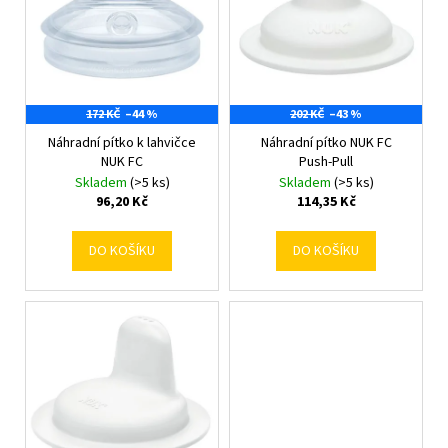
r
s
a
o
p
j
d
r
í
u
o
t
k
172 KČ
–44 %
202 KČ
–43 %
d
?
t
Náhradní pítko k lahvičce
Náhradní pítko NUK FC
u
NUK FC
Push-Pull
ů
k
Skladem
(>5 ks)
Skladem
(>5 ks)
t
96,20 Kč
114,35 Kč
ů
HLEDAT
DO KOŠÍKU
DO KOŠÍKU
D
o
p
o
r
u