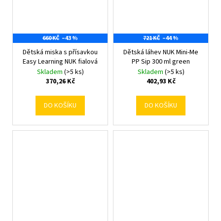
660 KČ
–43 %
721 KČ
–44 %
Dětská miska s přísavkou
Dětská láhev NUK Mini-Me
Easy Learning NUK fialová
PP Sip 300 ml green
Skladem
(>5 ks)
Skladem
(>5 ks)
370,26 Kč
402,93 Kč
DO KOŠÍKU
DO KOŠÍKU