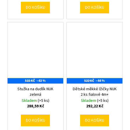
DO KOŠÍKU
DO KOŠÍKU
515 KČ
–43 %
522 KČ
–44 %
Stužka na dudlík NUK
Dětské měkké lžičky NUK
zelená
2 ks fialové 4m+
Skladem
(>5 ks)
Skladem
(>5 ks)
288,59 Kč
292,22 Kč
DO KOŠÍKU
DO KOŠÍKU