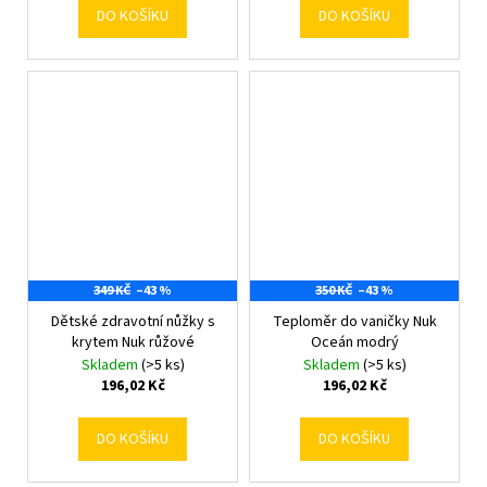
DO KOŠÍKU
DO KOŠÍKU
349 KČ
–43 %
350 KČ
–43 %
Dětské zdravotní nůžky s
Teploměr do vaničky Nuk
krytem Nuk růžové
Oceán modrý
Skladem
(>5 ks)
Skladem
(>5 ks)
196,02 Kč
196,02 Kč
DO KOŠÍKU
DO KOŠÍKU