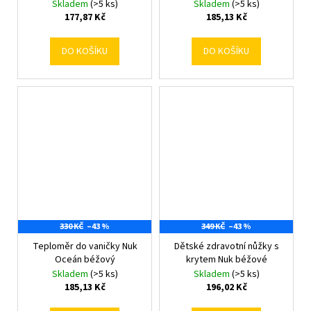
Skladem
(>5 ks)
Skladem
(>5 ks)
177,87 Kč
185,13 Kč
DO KOŠÍKU
DO KOŠÍKU
330 KČ
–43 %
349 KČ
–43 %
Teploměr do vaničky Nuk
Dětské zdravotní nůžky s
Oceán béžový
krytem Nuk béžové
Skladem
(>5 ks)
Skladem
(>5 ks)
185,13 Kč
196,02 Kč