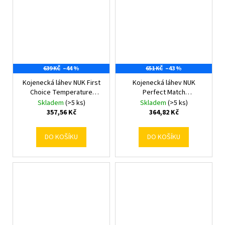
639 KČ
–44 %
651 KČ
–43 %
Kojenecká láhev NUK First
Kojenecká láhev NUK
Choice Temperature
Perfect Match
Control 300 ml Whale
Temperature Control 150
Skladem
(>5 ks)
Skladem
(>5 ks)
ml Hippo
357,56 Kč
364,82 Kč
DO KOŠÍKU
DO KOŠÍKU