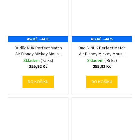
457 KČ
–44 %
457 KČ
–44 %
Dudlík NUK Perfect Match
Dudlík NUK Perfect Match
Air Disney Mickey Mouse
Air Disney Mickey Mouse
0-6 měsíců grey 0-6 m
0-6 měsíců red 0-6 m
Skladem
(>5 ks)
Skladem
(>5 ks)
255,92 Kč
255,92 Kč
DO KOŠÍKU
DO KOŠÍKU