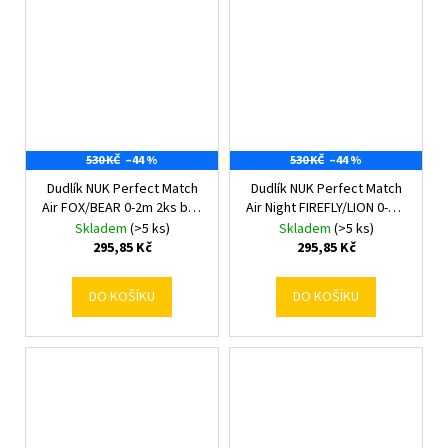
530 KČ
–44 %
530 KČ
–44 %
Dudlík NUK Perfect Match
Dudlík NUK Perfect Match
Air FOX/BEAR 0-2m 2ks box
Air Night FIREFLY/LION 0-6m
0-2 m
2ks box 0-6 m
Skladem
(>5 ks)
Skladem
(>5 ks)
295,85 Kč
295,85 Kč
DO KOŠÍKU
DO KOŠÍKU