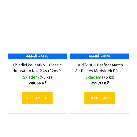
444 KČ
–44 %
457 KČ
–44 %
Chladící kousátko + Classic
Dudlík NUK Perfect Match
kousátko Nuk 2 ks růžové
Air Disney Medvídek Pú 0-6
měsíců grey 0-6 m
Skladem
(>5 ks)
Skladem
(>5 ks)
248,66 Kč
255,92 Kč
DO KOŠÍKU
DO KOŠÍKU