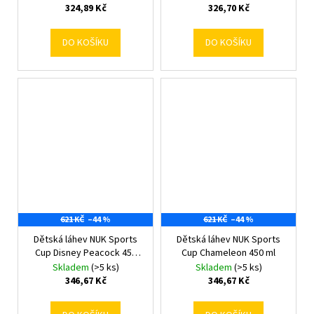
324,89 Kč
326,70 Kč
DO KOŠÍKU
DO KOŠÍKU
621 KČ
–44 %
621 KČ
–44 %
Dětská láhev NUK Sports
Dětská láhev NUK Sports
Cup Disney Peacock 450
Cup Chameleon 450 ml
ml
Skladem
(>5 ks)
Skladem
(>5 ks)
346,67 Kč
346,67 Kč