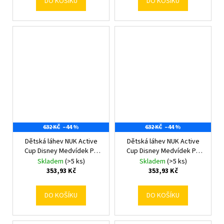
DO KOŠÍKU
DO KOŠÍKU
632 KČ
–44 %
632 KČ
–44 %
Dětská láhev NUK Active
Dětská láhev NUK Active
Cup Disney Medvídek Pú
Cup Disney Medvídek Pú
300 ml béžová
300 ml modrá
Skladem
(>5 ks)
Skladem
(>5 ks)
353,93 Kč
353,93 Kč
DO KOŠÍKU
DO KOŠÍKU