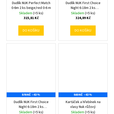
Dudlík NUK Perfect Match
Dudlík NUK First Choice
0-6m 2 ks beige/red 0-6 m
Night 6-18m 2 ks
Bunny/Sheep 6-18 m
Skladem
(>5 ks)
Skladem
(>5 ks)
315,81 Kč
324,89 Kč
DO KOŠÍKU
DO KOŠÍKU
578 KČ
–43 %
583 KČ
–43 %
Dudlík NUK First Choice
Kartáček a hřebínek na
Night 6-18m 2 ks
vlasy Nuk růžový
Hippo/Koala 6-18 m
Skladem
(>5 ks)
Skladem
(>5 ks)