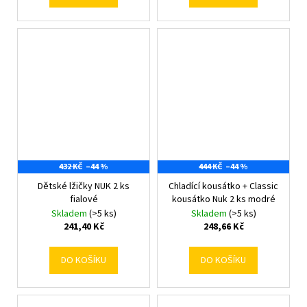
432 KČ
–44 %
444 KČ
–44 %
Dětské lžičky NUK 2 ks
Chladící kousátko + Classic
fialové
kousátko Nuk 2 ks modré
Skladem
(>5 ks)
Skladem
(>5 ks)
241,40 Kč
248,66 Kč
DO KOŠÍKU
DO KOŠÍKU