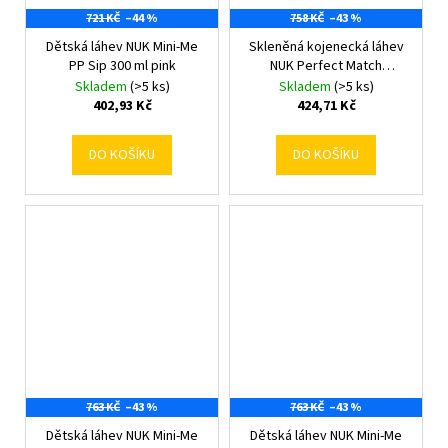
721 KČ
–44 %
758 KČ
–43 %
Dětská láhev NUK Mini-Me
Skleněná kojenecká láhev
PP Sip 300 ml pink
NUK Perfect Match
Temperature Control 230
Skladem
(>5 ks)
Skladem
(>5 ks)
ml
402,93 Kč
424,71 Kč
DO KOŠÍKU
DO KOŠÍKU
763 KČ
–43 %
763 KČ
–43 %
Dětská láhev NUK Mini-Me
Dětská láhev NUK Mini-Me