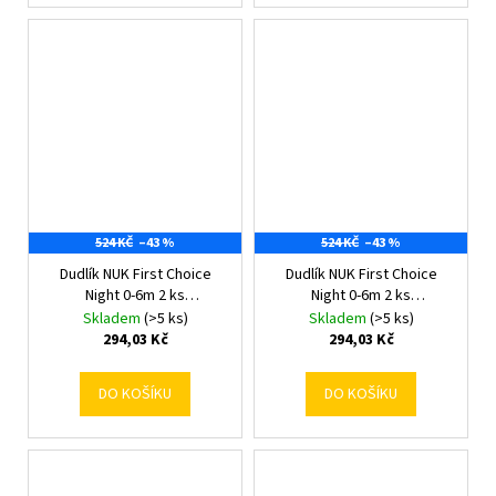
524 KČ
–43 %
524 KČ
–43 %
Dudlík NUK First Choice
Dudlík NUK First Choice
Night 0-6m 2 ks
Night 0-6m 2 ks
Bunny/Sheep 0-6 m
Hippo/Koala 0-6 m
Skladem
(>5 ks)
Skladem
(>5 ks)
294,03 Kč
294,03 Kč
DO KOŠÍKU
DO KOŠÍKU