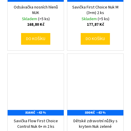
Odsávačka nosních hlenů
Savička First Choice Nuk M
NUK
(3+m) 2 ks
Skladem
(>5 ks)
Skladem
(>5 ks)
168,80 Kč
177,87 Kč
DO KOŠÍKU
DO KOŠÍKU
316 KČ
–43 %
330 KČ
–43 %
Savička Flow First Choice
Dětské zdravotní nůžky s
Control Nuk 6+ m 2 ks
krytem Nuk zelené