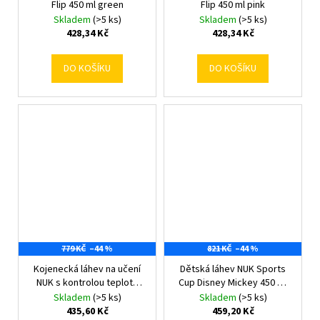
Flip 450 ml green
Flip 450 ml pink
Skladem
(>5 ks)
Skladem
(>5 ks)
428,34 Kč
428,34 Kč
DO KOŠÍKU
DO KOŠÍKU
779 KČ
–44 %
821 KČ
–44 %
Kojenecká láhev na učení
Dětská láhev NUK Sports
NUK s kontrolou teploty
Cup Disney Mickey 450 ml
150 ml červená
red
Skladem
(>5 ks)
Skladem
(>5 ks)
435,60 Kč
459,20 Kč