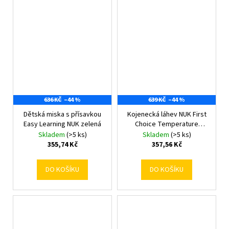
636 KČ
–44 %
639 KČ
–44 %
Dětská miska s přísavkou
Kojenecká láhev NUK First
Easy Learning NUK zelená
Choice Temperature
Control 300 ml Koala
Skladem
(>5 ks)
Skladem
(>5 ks)
355,74 Kč
357,56 Kč
DO KOŠÍKU
DO KOŠÍKU