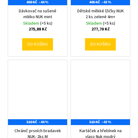
493 KČ
–44 %
495 KČ
–43 %
Dávkovač na sušené
Dětské měkké lžičky NUK
mléko NUK mint
2 ks zelené 4m+
Skladem
(>5 ks)
Skladem
(>5 ks)
275,88 Kč
277,70 Kč
DO KOŠÍKU
DO KOŠÍKU
510 KČ
–44 %
515 KČ
–43 %
Chránič prsních bradavek
Kartáček a hřebínek na
NUK- 2ks M
vlasy Nuk modrý