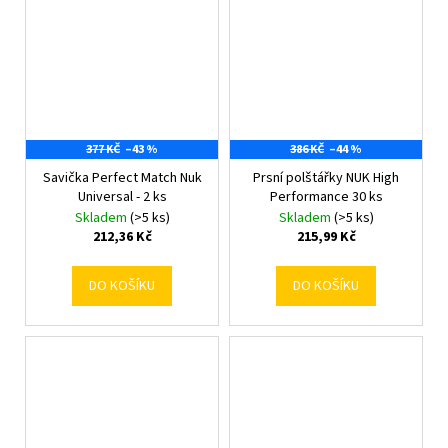
377 KČ
–43 %
386 KČ
–44 %
Savička Perfect Match Nuk
Prsní polštářky NUK High
Universal - 2 ks
Performance 30 ks
Skladem
(>5 ks)
Skladem
(>5 ks)
212,36 Kč
215,99 Kč
DO KOŠÍKU
DO KOŠÍKU