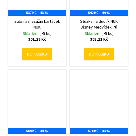
537 KČ
–43 %
542 KČ
–44 %
Zubní a masážní kartáček
Stužka na dudlík NUK
NUK
Disney Medvídek Pú
Skladem
(>5 ks)
Skladem
(>5 ks)
301,29 Kč
303,11 Kč
DO KOŠÍKU
DO KOŠÍKU
564 KČ
–44 %
578 KČ
–43 %