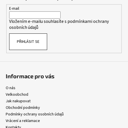
a
č
c
u
t
E-mail
í
j
í
p
e
Vložením e-mailu souhlasíte s
podmínkami ochrany
r
m
osobních údajů
v
e
k
PŘIHLÁSIT SE
y
v
ý
p
i
s
Informace pro vás
u
O nás
Velkoobchod
Jak nakupovat
Obchodní podmínky
Podmínky ochrany osobních údajů
Vrácení a reklamace
Kontakty