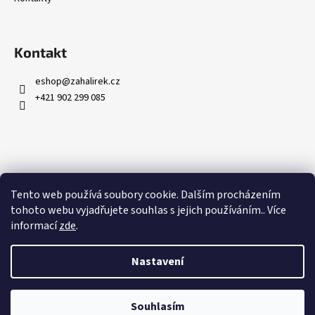
Kontakt
eshop
@
zahalirek.cz
+421 902 299 085
Přijímáme online platby
Tento web používá soubory cookie. Dalším procházením
tohoto webu vyjadřujete souhlas s jejich používáním.. Více
informací
zde
.
Nastavení
Vytvořil Shoptet
Copyright 2026
Zahalířek.cz
. Všechna práva vyhrazena.
Upravit
Souhlasím
nastavení cookies