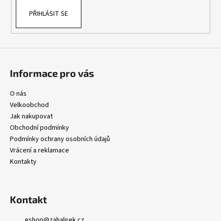
k
PŘIHLÁSIT SE
y
v
ý
p
i
s
Informace pro vás
u
O nás
Velkoobchod
Jak nakupovat
Obchodní podmínky
Podmínky ochrany osobních údajů
Vrácení a reklamace
Kontakty
Kontakt
eshop
@
zahalirek.cz