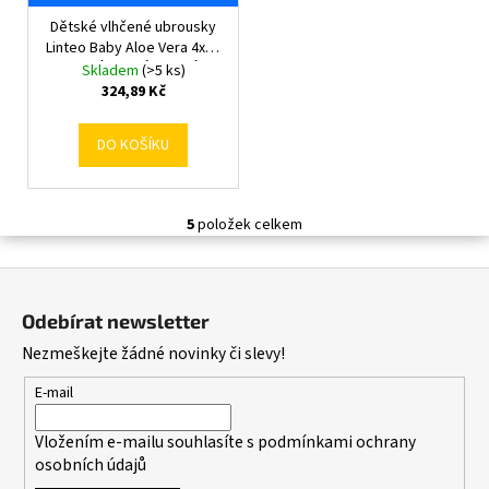
Dětské vlhčené ubrousky
Linteo Baby Aloe Vera 4x80
ks VÝHODNÉ BALENÍ
Skladem
(>5 ks)
324,89 Kč
DO KOŠÍKU
5
položek celkem
O
v
Z
l
á
á
Odebírat newsletter
d
p
Nezmeškejte žádné novinky či slevy!
a
a
c
t
E-mail
í
í
p
Vložením e-mailu souhlasíte s
podmínkami ochrany
r
osobních údajů
v