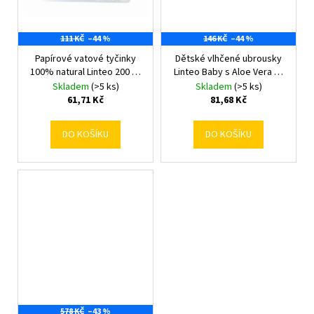
č
u
j
111 KČ
–44 %
146 KČ
–44 %
e
Papírové vatové tyčinky
Dětské vlhčené ubrousky
m
100% natural Linteo 200 ks
Linteo Baby s Aloe Vera 80
e
v boxu
ks
Skladem
(>5 ks)
Skladem
(>5 ks)
61,71 Kč
81,68 Kč
DO KOŠÍKU
DO KOŠÍKU
578 KČ
–43 %