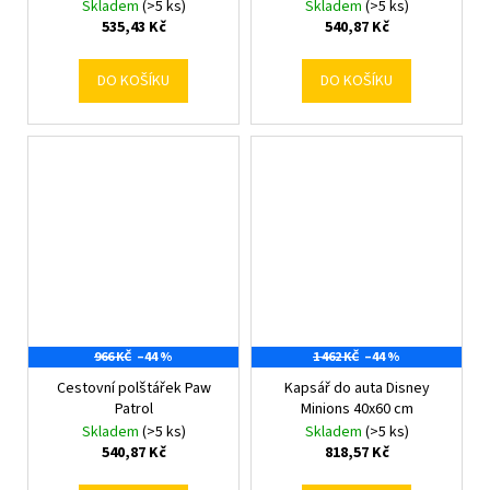
Skladem
(>5 ks)
Skladem
(>5 ks)
535,43 Kč
540,87 Kč
DO KOŠÍKU
DO KOŠÍKU
966 KČ
–44 %
1 462 KČ
–44 %
Cestovní polštářek Paw
Kapsář do auta Disney
Patrol
Minions 40x60 cm
Skladem
(>5 ks)
Skladem
(>5 ks)
540,87 Kč
818,57 Kč