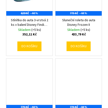
č
u
j
629 KČ
–44 %
775 KČ
–44 %
e
Stínítka do auta 3-vrstvá 2
Sluneční roleta do auta
m
ks v balení Disney Finding
Disney Frozen II
e
Dory
Skladem
(>5 ks)
Skladem
(>5 ks)
352,11 Kč
433,79 Kč
DO KOŠÍKU
DO KOŠÍKU
775 KČ
–44 %
775 KČ
–44 %