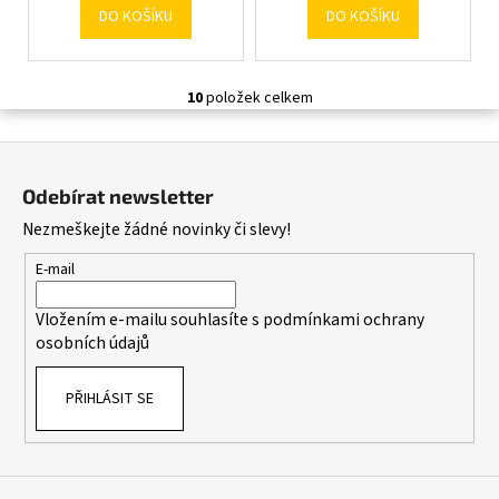
DO KOŠÍKU
DO KOŠÍKU
10
položek celkem
O
v
Z
l
á
á
Odebírat newsletter
d
p
Nezmeškejte žádné novinky či slevy!
a
a
c
t
E-mail
í
í
p
Vložením e-mailu souhlasíte s
podmínkami ochrany
r
osobních údajů
v
k
PŘIHLÁSIT SE
y
v
ý
p