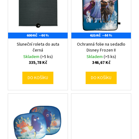
r
s
a
o
p
j
d
r
í
u
o
t
k
600 KČ
–44 %
621 KČ
–44 %
d
?
t
Sluneční roleta do auta
Ochranná folie na sedadlo
u
černá
Disney Frozen II
ů
k
Skladem
(>5 ks)
Skladem
(>5 ks)
t
335,78 Kč
346,67 Kč
ů
HLEDAT
DO KOŠÍKU
DO KOŠÍKU
D
o
p
o
r
u