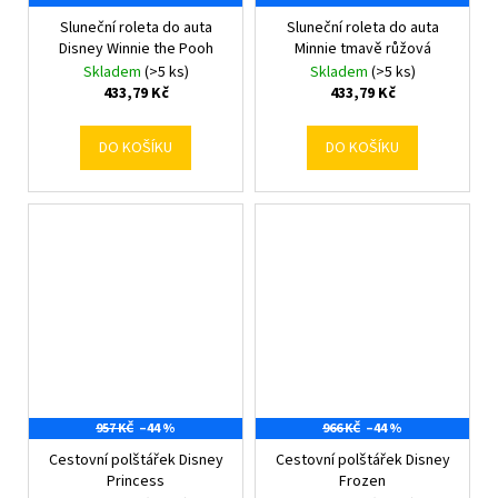
Sluneční roleta do auta
Sluneční roleta do auta
Disney Winnie the Pooh
Minnie tmavě růžová
Skladem
(>5 ks)
Skladem
(>5 ks)
433,79 Kč
433,79 Kč
DO KOŠÍKU
DO KOŠÍKU
957 KČ
–44 %
966 KČ
–44 %
Cestovní polštářek Disney
Cestovní polštářek Disney
Princess
Frozen