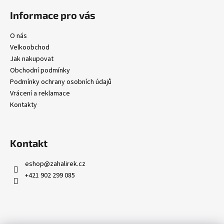
i
s
Informace pro vás
u
O nás
Velkoobchod
Jak nakupovat
Obchodní podmínky
Podmínky ochrany osobních údajů
Vrácení a reklamace
Kontakty
Kontakt
eshop
@
zahalirek.cz
+421 902 299 085