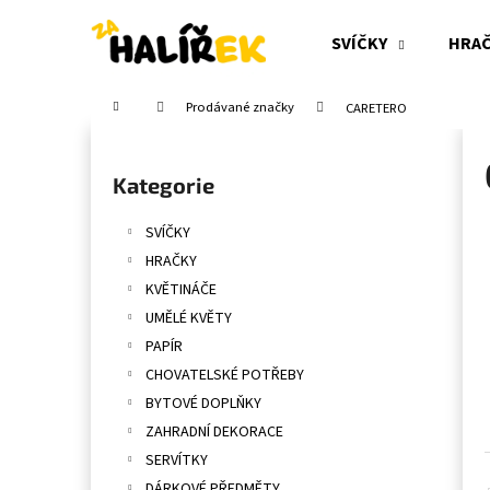
K
Přejít
na
o
SVÍČKY
HRA
obsah
Zpět
Zpět
š
do
do
í
Domů
Prodávané značky
CARETERO
obchodu
obchodu
k
P
o
Přeskočit
Kategorie
s
kategorie
t
SVÍČKY
r
HRAČKY
a
KVĚTINÁČE
n
UMĚLÉ KVĚTY
n
PAPÍR
í
CHOVATELSKÉ POTŘEBY
p
BYTOVÉ DOPLŇKY
a
ZAHRADNÍ DEKORACE
n
SERVÍTKY
e
DÁRKOVÉ PŘEDMĚTY