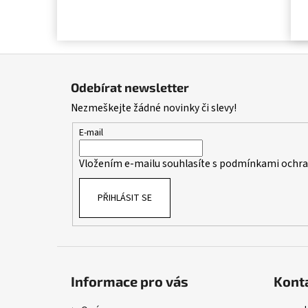
Z
á
Odebírat newsletter
p
Nezmeškejte žádné novinky či slevy!
a
t
E-mail
í
Vložením e-mailu souhlasíte s
podmínkami ochran
PŘIHLÁSIT SE
Informace pro vás
Kont