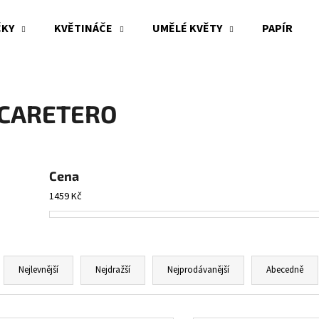
ČKY
KVĚTINÁČE
UMĚLÉ KVĚTY
PAPÍR
Co potřebujete najít?
CARETERO
HLEDAT
Cena
Doporučujeme
1459
Kč
Ř
a
Nejlevnější
Nejdražší
Nejprodávanější
Abecedně
z
e
V