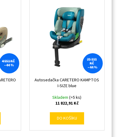
21 111
4 551 KČ
KČ
–44 %
–44 %
CARETERO
Autosedačka CARETERO KAMPTOS
e
I-SIZE blue
Skladem
(>5 ks)
11 822,91 Kč
DO KOŠÍKU