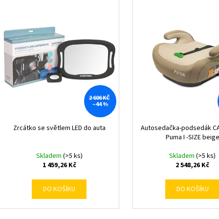
n
ý
í
p
p
i
r
s
o
p
d
r
u
o
k
d
2 606 KČ
–44 %
t
u
ů
k
Zrcátko se světlem LED do auta
Autosedačka-podsedák 
t
Puma I -SIZE beig
ů
Skladem
(>5 ks)
Skladem
(>5 ks)
1 459,26 Kč
2 548,26 Kč
DO KOŠÍKU
DO KOŠÍKU