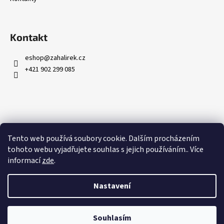
Kontakt
eshop
@
zahalirek.cz
+421 902 299 085
Přijímáme online platby
Tento web používá soubory cookie. Dalším procházením
tohoto webu vyjadřujete souhlas s jejich používáním.. Více
informací
zde
.
Nastavení
Vytvořil Shoptet
Copyright 2026
Zahalířek.cz
. Všechna práva vyhrazena.
Upravit
Souhlasím
nastavení cookies