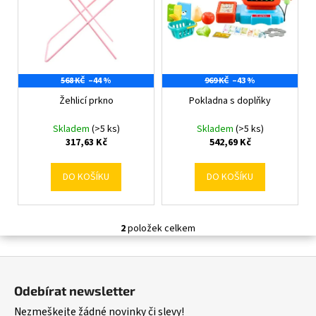
r
s
a
o
p
j
d
r
í
u
o
t
k
568 KČ
–44 %
969 KČ
–43 %
d
?
t
Žehlicí prkno
Pokladna s doplňky
u
ů
k
Skladem
(>5 ks)
Skladem
(>5 ks)
t
317,63 Kč
542,69 Kč
ů
HLEDAT
DO KOŠÍKU
DO KOŠÍKU
D
2
položek celkem
O
o
v
p
Z
l
o
á
á
r
Odebírat newsletter
d
p
u
Nezmeškejte žádné novinky či slevy!
a