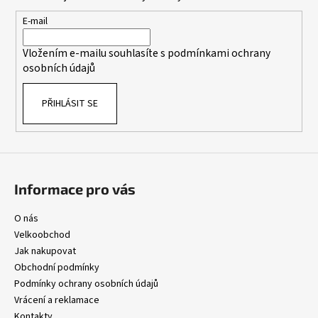
a
č
c
u
t
E-mail
í
j
í
p
e
Vložením e-mailu souhlasíte s
podmínkami ochrany
r
m
osobních údajů
v
e
k
PŘIHLÁSIT SE
y
v
ý
p
i
s
Informace pro vás
u
O nás
Velkoobchod
Jak nakupovat
Obchodní podmínky
Podmínky ochrany osobních údajů
Vrácení a reklamace
Kontakty