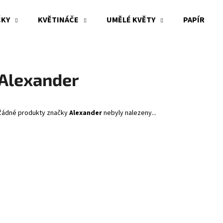
ČKY
KVĚTINÁČE
UMĚLÉ KVĚTY
PAPÍR
Co potřebujete najít?
Alexander
HLEDAT
Žádné produkty značky
Alexander
nebyly nalezeny...
Doporučujeme