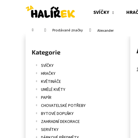
K
Přejít
na
o
SVÍČKY
HRA
obsah
Zpět
Zpět
š
do
do
í
Domů
Prodávané značky
Alexander
obchodu
obchodu
k
P
o
Přeskočit
Kategorie
s
kategorie
t
SVÍČKY
r
HRAČKY
a
KVĚTINÁČE
n
UMĚLÉ KVĚTY
n
PAPÍR
í
CHOVATELSKÉ POTŘEBY
p
BYTOVÉ DOPLŇKY
a
ZAHRADNÍ DEKORACE
n
SERVÍTKY
e
DÁRKOVÉ PŘEDMĚTY