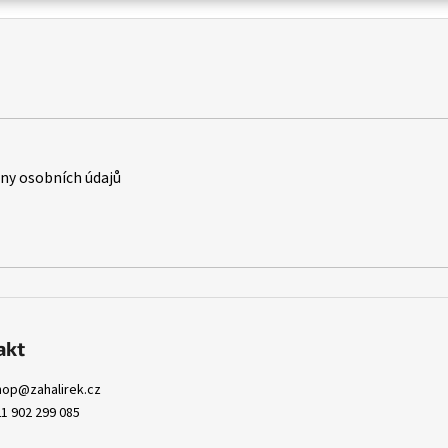
y osobních údajů
akt
hop
@
zahalirek.cz
1 902 299 085