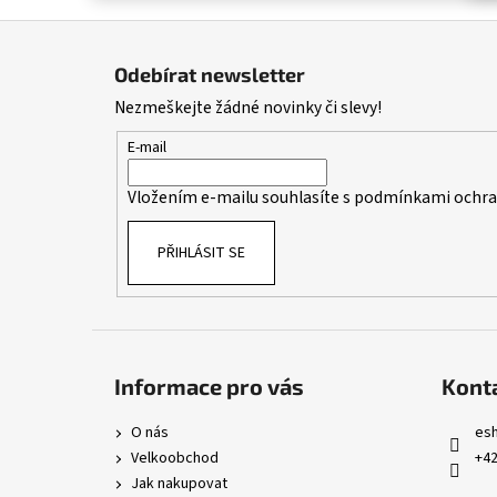
Z
á
Odebírat newsletter
p
Nezmeškejte žádné novinky či slevy!
a
t
E-mail
í
Vložením e-mailu souhlasíte s
podmínkami ochran
PŘIHLÁSIT SE
Informace pro vás
Kont
O nás
es
Velkoobchod
+42
Jak nakupovat