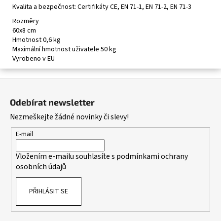
Kvalita a bezpečnost: Certifikáty CE, EN 71-1, EN 71-2, EN 71-3
Rozměry
60x8 cm
Hmotnost 0,6 kg
Maximální hmotnost uživatele 50 kg
Vyrobeno v EU
Z
á
Odebírat newsletter
p
Nezmeškejte žádné novinky či slevy!
a
t
E-mail
í
Vložením e-mailu souhlasíte s
podmínkami ochrany
osobních údajů
PŘIHLÁSIT SE