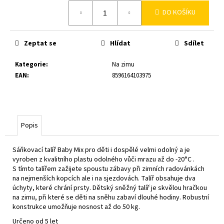
č
Měrná
u
DO KOŠÍKU
cena:
j
e
Zeptat se
Hlídat
Sdílet
m
e
Kategorie
:
Na zimu
EAN
:
8596164103975
Popis
Sáňkovací talíř Baby Mix pro děti i dospělé velmi odolný a je
vyroben z kvalitního plastu odolného vůči mrazu až do -20°C .
S tímto talířem zažijete spoustu zábavy při zimních radovánkách
na nejmenších kopcích ale i na sjezdovách. Talíř obsahuje dva
úchyty, které chrání prsty. Dětský sněžný talíř je skvělou hračkou
na zimu, při které se děti na sněhu zabaví dlouhé hodiny. Robustní
konstrukce umožňuje nosnost až do 50 kg.
Určeno od 5 let