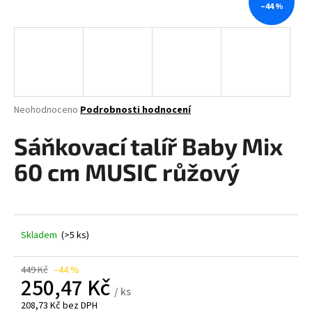
–44 %
a
j
í
t
?
Průměrné
Neohodnoceno
Podrobnosti hodnocení
hodnocení
produktu
Sáňkovací talíř Baby Mix
je
HLEDAT
0,0
60 cm MUSIC růžový
z
5
hvězdiček.
D
Skladem
(>5 ks)
o
p
o
449 Kč
–44 %
250,47 Kč
r
/ ks
u
208,73 Kč bez DPH