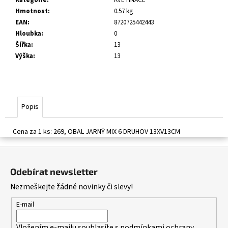
č
Hmotnost
:
0.57 kg
u
EAN
:
8720725442443
j
Hloubka
:
0
e
Šířka
:
13
m
Výška
:
13
e
Popis
Cena za 1 ks: 269, OBAL JARNÝ MIX 6 DRUHOV 13XV13CM
Z
á
Odebírat newsletter
p
Nezmeškejte žádné novinky či slevy!
a
t
E-mail
í
Vložením e-mailu souhlasíte s
podmínkami ochrany