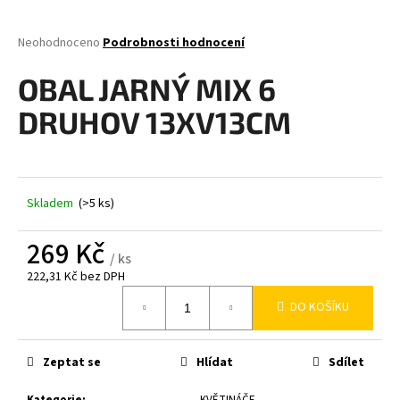
a
j
Průměrné
Neohodnoceno
Podrobnosti hodnocení
hodnocení
í
produktu
OBAL JARNÝ MIX 6
t
je
0,0
?
DRUHOV 13XV13CM
z
5
hvězdiček.
Skladem
(>5 ks)
HLEDAT
269 Kč
/ ks
222,31 Kč bez DPH
D
Měrná
o
DO KOŠÍKU
cena:
p
o
r
Zeptat se
Hlídat
Sdílet
u
Kategorie
:
KVĚTINÁČE