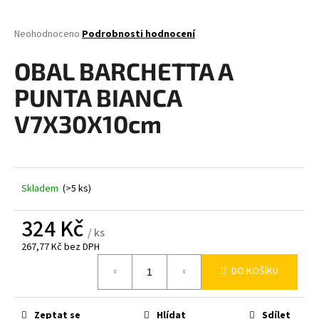
a
j
Průměrné
Neohodnoceno
Podrobnosti hodnocení
hodnocení
í
produktu
OBAL BARCHETTA A
t
je
0,0
?
PUNTA BIANCA
z
5
V7X30X10cm
hvězdiček.
HLEDAT
Skladem
(>5 ks)
324 Kč
D
/ ks
o
267,77 Kč bez DPH
p
Měrná
DO KOŠÍKU
o
cena:
r
u
Zeptat se
Hlídat
Sdílet