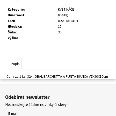
č
u
Kategorie
:
KVĚTINÁČE
j
Hmotnost
:
0.56 kg
e
EAN
:
8056146104371
m
Hloubka
:
10
e
Šířka
:
30
Výška
:
7
Popis
Cena za 1 ks: 324, OBAL BARCHETTA A PUNTA BIANCA V7X30X10cm
Z
á
Odebírat newsletter
p
Nezmeškejte žádné novinky či slevy!
a
t
E-mail