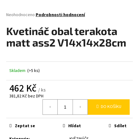
a
j
Průměrné
Neohodnoceno
Podrobnosti hodnocení
hodnocení
í
produktu
Kvetináč obal terakota
t
je
0,0
?
matt ass2 V14x14x28cm
z
5
hvězdiček.
Skladem
(>5 ks)
HLEDAT
462 Kč
/ ks
381,82 Kč bez DPH
D
Měrná
o
DO KOŠÍKU
cena:
p
o
r
Zeptat se
Hlídat
Sdílet
u
Kategorie
:
KVĚTINÁČE