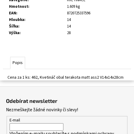
č
Hmotnost
:
1.609 kg
u
EAN
:
8720725337596
j
Hloubka
:
14
e
Šířka
:
14
m
Výška
:
28
e
Popis
Cena za 1 ks: 462, Kvetináč obal terakota matt ass2 V14x14x28cm
Z
á
Odebírat newsletter
p
Nezmeškejte žádné novinky či slevy!
a
t
E-mail
í
Vložením e-mailu souhlasíte s
podmínkami ochrany