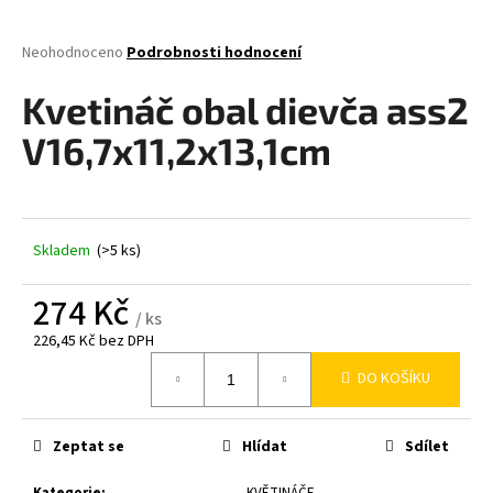
a
j
Průměrné
Neohodnoceno
Podrobnosti hodnocení
hodnocení
í
produktu
Kvetináč obal dievča ass2
t
je
0,0
?
V16,7x11,2x13,1cm
z
5
hvězdiček.
Skladem
(>5 ks)
HLEDAT
274 Kč
/ ks
226,45 Kč bez DPH
D
Měrná
o
DO KOŠÍKU
cena:
p
o
r
Zeptat se
Hlídat
Sdílet
u
Kategorie
:
KVĚTINÁČE