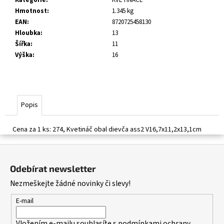
č
Hmotnost
:
1.345 kg
u
EAN
:
8720725458130
j
Hloubka
:
13
e
Šířka
:
11
m
Výška
:
16
e
Popis
Cena za 1 ks: 274, Kvetináč obal dievča ass2 V16,7x11,2x13,1cm
Z
á
Odebírat newsletter
p
Nezmeškejte žádné novinky či slevy!
a
t
E-mail
í
Vložením e-mailu souhlasíte s
podmínkami ochrany